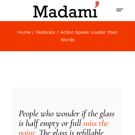
Home
Festivals
Action Speak Louder than
Words
People who wonder if the glass
is half empty or full
miss the
point.
The glass is refillable.