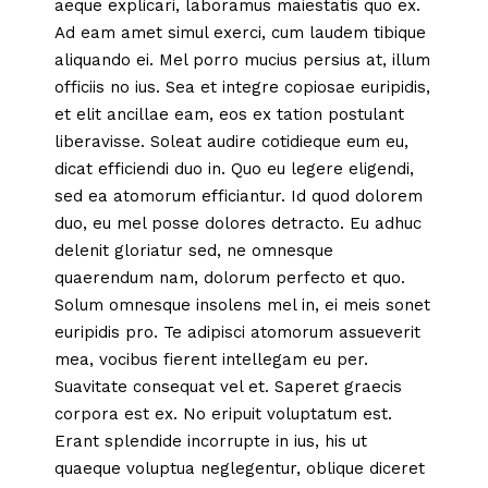
aeque explicari, laboramus maiestatis quo ex.
Ad eam amet simul exerci, cum laudem tibique
aliquando ei. Mel porro mucius persius at, illum
officiis no ius. Sea et integre copiosae euripidis,
et elit ancillae eam, eos ex tation postulant
liberavisse. Soleat audire cotidieque eum eu,
dicat efficiendi duo in. Quo eu legere eligendi,
sed ea atomorum efficiantur. Id quod dolorem
duo, eu mel posse dolores detracto. Eu adhuc
delenit gloriatur sed, ne omnesque
quaerendum nam, dolorum perfecto et quo.
Solum omnesque insolens mel in, ei meis sonet
euripidis pro. Te adipisci atomorum assueverit
mea, vocibus fierent intellegam eu per.
Suavitate consequat vel et. Saperet graecis
corpora est ex. No eripuit voluptatum est.
Erant splendide incorrupte in ius, his ut
quaeque voluptua neglegentur, oblique diceret