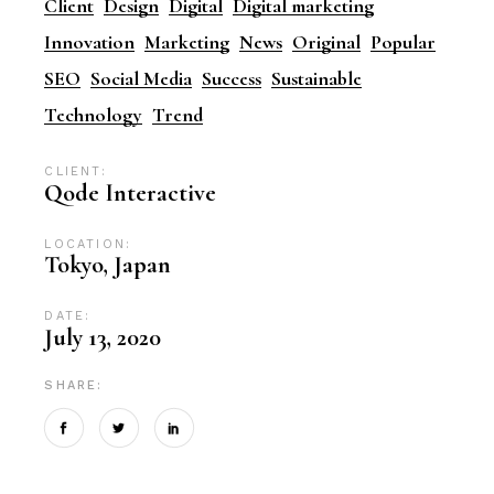
Client
Design
Digital
Digital marketing
Innovation
Marketing
News
Original
Popular
SEO
Social Media
Success
Sustainable
Technology
Trend
CLIENT:
Qode Interactive
LOCATION:
Tokyo, Japan
DATE:
July 13, 2020
SHARE: