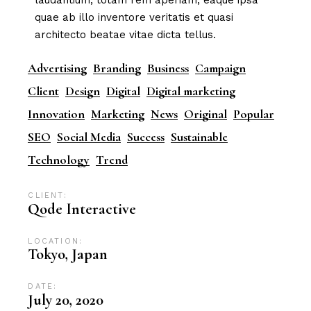
laudantium, totam rem aperiam, eaque ipsa
quae ab illo inventore veritatis et quasi
architecto beatae vitae dicta tellus.
Advertising
Branding
Business
Campaign
Client
Design
Digital
Digital marketing
Innovation
Marketing
News
Original
Popular
SEO
Social Media
Success
Sustainable
Technology
Trend
CLIENT:
Qode Interactive
LOCATION:
Tokyo, Japan
DATE:
July 20, 2020