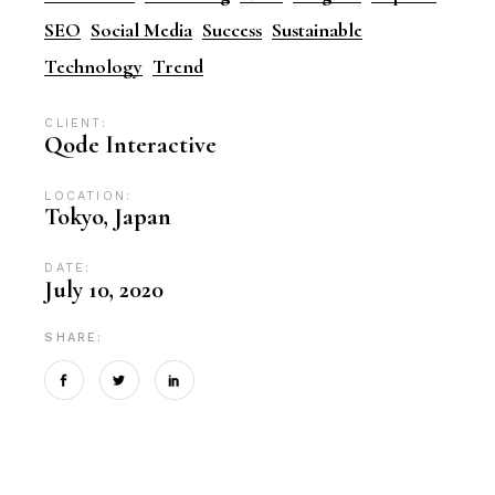
SEO
Social Media
Success
Sustainable
Technology
Trend
CLIENT:
Qode Interactive
LOCATION:
Tokyo, Japan
DATE:
July 10, 2020
SHARE: