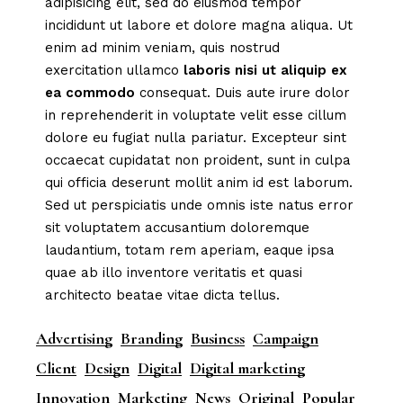
adipisicing elit, sed do eiusmod tempor
incididunt ut labore et dolore magna aliqua. Ut
enim ad minim veniam, quis nostrud
exercitation ullamco
laboris
nisi
ut
aliquip
ex
ea
commodo
consequat. Duis aute irure dolor
in reprehenderit in voluptate velit esse cillum
dolore eu fugiat nulla pariatur. Excepteur sint
occaecat cupidatat non proident, sunt in culpa
qui officia deserunt mollit anim id est laborum.
Sed ut perspiciatis unde omnis iste natus error
sit voluptatem accusantium doloremque
laudantium, totam rem aperiam, eaque ipsa
quae ab illo inventore veritatis et quasi
architecto beatae vitae dicta tellus.
Advertising
Branding
Business
Campaign
Client
Design
Digital
Digital marketing
Innovation
Marketing
News
Original
Popular