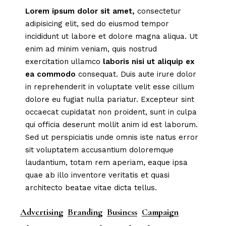
Lorem
ipsum
dolor
sit
amet,
consectetur
adipisicing elit, sed do eiusmod tempor
incididunt ut labore et dolore magna aliqua. Ut
enim ad minim veniam, quis nostrud
exercitation ullamco
laboris
nisi
ut
aliquip
ex
ea
commodo
consequat. Duis aute irure dolor
in reprehenderit in voluptate velit esse cillum
dolore eu fugiat nulla pariatur. Excepteur sint
occaecat cupidatat non proident, sunt in culpa
qui officia deserunt mollit anim id est laborum.
Sed ut perspiciatis unde omnis iste natus error
sit voluptatem accusantium doloremque
laudantium, totam rem aperiam, eaque ipsa
quae ab illo inventore veritatis et quasi
architecto beatae vitae dicta tellus.
Advertising
Branding
Business
Campaign