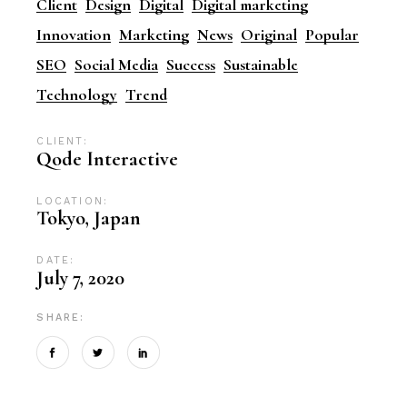
Client
Design
Digital
Digital marketing
Innovation
Marketing
News
Original
Popular
SEO
Social Media
Success
Sustainable
Technology
Trend
CLIENT:
Qode Interactive
LOCATION:
Tokyo, Japan
DATE:
July 7, 2020
SHARE: